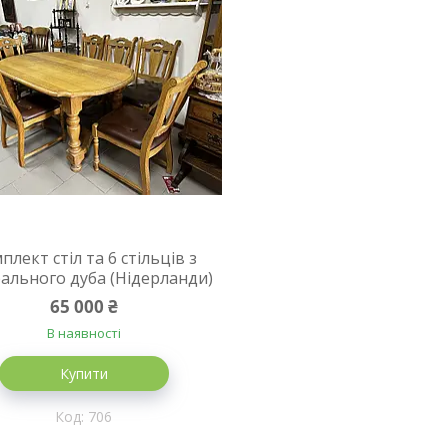
плект стіл та 6 стільців з
ального дуба (Нідерланди)
65 000 ₴
В наявності
Купити
706