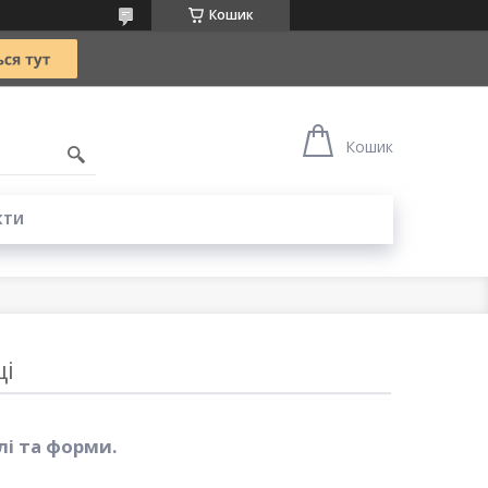
Кошик
0
Кошик
КТИ
ці
илі та форми.