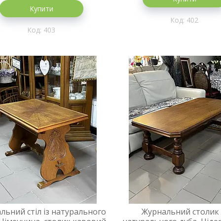
Купити
402
403
льний стіл із натурального
Журнальний столик 