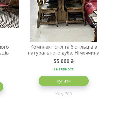
ного
Комплект стіл та 6 стільців з
льців
натурального дуба, Німеччина
55 000 ₴
В наявності
Купити
705