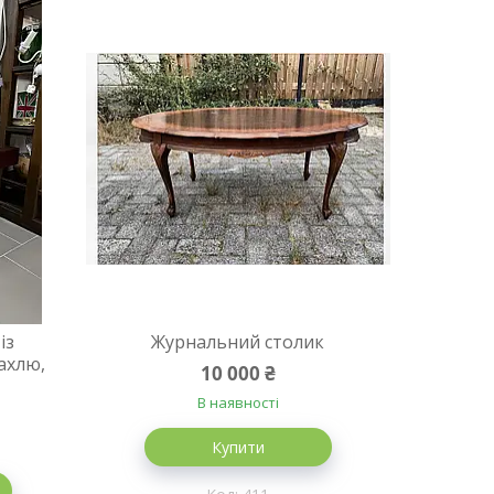
із
Журнальний столик
ахлю,
10 000 ₴
В наявності
Купити