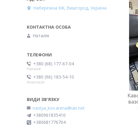
Набережна 6Ж, Вишгород, Україна
Наталія
+380 (68) 177-67-04
Наталія
+380 (96) 183-54-10
Анастасія
Каво
ваз
nastya_kov.arena@ukr.net
+380961835410
+380681776704