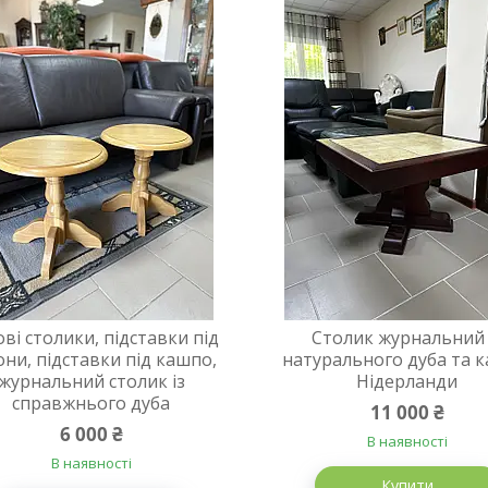
ві столики, підставки під
Столик журнальний 
они, підставки під кашпо,
натурального дуба та к
журнальний столик із
Нідерланди
справжнього дуба
11 000 ₴
6 000 ₴
В наявності
В наявності
Купити