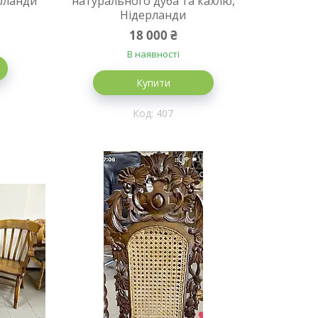
рланди
натурального дуба та кахлю,
Нідерланди
18 000 ₴
В наявності
Купити
407