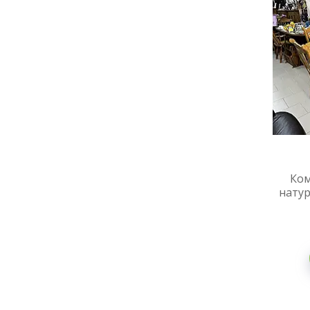
Ком
натур