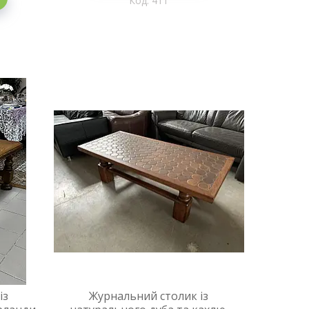
411
із
Журнальний столик із