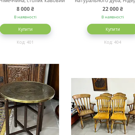
 Німеччина, столик кавовий
натурального дуба, Ніде
8 000 ₴
22 000 ₴
В наявності
В наявності
Купити
Купити
401
404