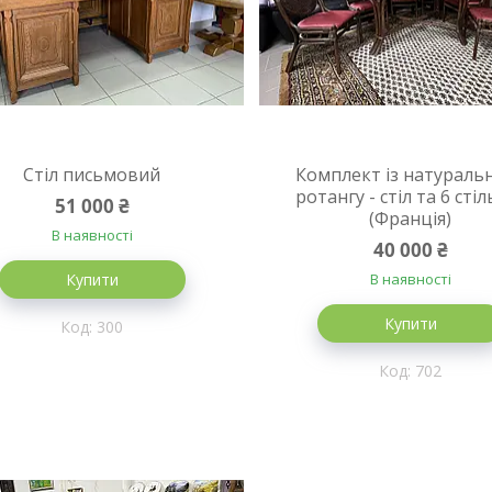
Стіл письмовий
Комплект із натураль
ротангу - стіл та 6 сті
51 000 ₴
(Франція)
В наявності
40 000 ₴
Купити
В наявності
Купити
300
702