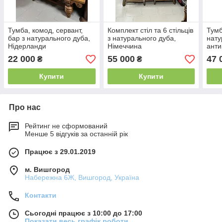
Тумба, комод, сервант,
Комплект стіл та 6 стільців
Тумб
бар з натурального дуба,
з натурального дуба,
нату
Нідерланди
Німеччина
анти
22 000
55 000
47 
₴
₴
Купити
Купити
Про нас
Рейтинг не сформований
Менше 5 відгуків за останній рік
Працює з 29.01.2019
м. Вишгород
Набережна 6Ж, Вишгород, Україна
Контакти
Сьогодні працює з 10:00 до 17:00
Показати весь графік роботи