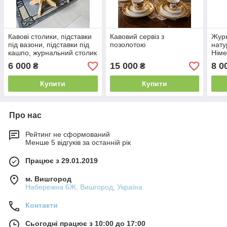
Кавові столики, підставки
Кавовий сервіз з
Журн
під вазони, підставки під
позолотою
нату
кашпо, журнальний столик
Німе
із справжнього дуба
6 000
15 000
8 0
₴
₴
Купити
Купити
Про нас
Рейтинг не сформований
Менше 5 відгуків за останній рік
Працює з 29.01.2019
м. Вишгород
Набережна 6Ж, Вишгород, Україна
Контакти
Сьогодні працює з 10:00 до 17:00